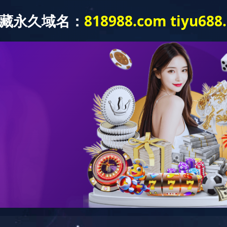
产品展示
工程案列
产品优势