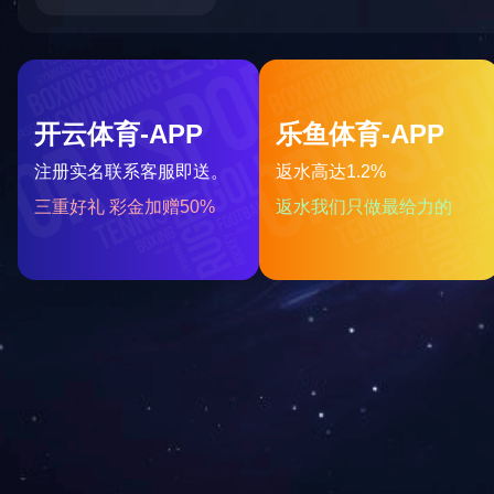
方便：使用PLC自动调车， 一次按键即可完成存
迅速：调车时间短，取车快速。
经济：可省去购置土地的大量费用，有利于合理
省电：一般不需要强制通风，无大面积照明，耗电
让客户买的放心用的满意，以行动来赢得市场是我们
联系我们
开云手机平台
网址：www.itdinamik.com