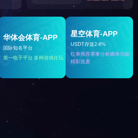
业的解答和完善的服务。
网站导航
企业概况
新闻中心
产品展示
工程案列
产品优势
合作加盟
服务支持
联系我们