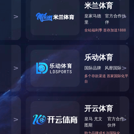
当前位置：
开云（中国）官方
>
产品优势
>
售多年，产品深受顾客好评，在市场上有着良好的声
运转。应该说，机械车库从管理上可以做到 彻底的
得多。机械车库一般不做成套系统，而是以单台集装
楼。这对眼下车库短缺的小区解决停车难的问题提供