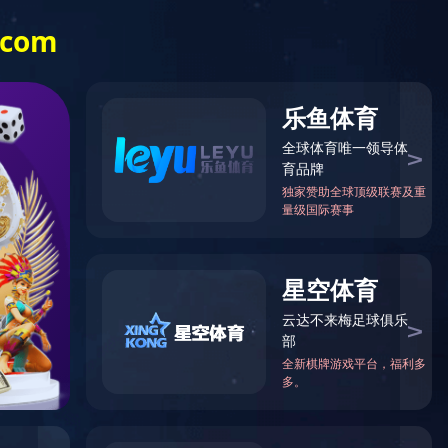
移动版
微信公众号
设为开云（中国）官方
|
添加收藏
400-8228-286
13707400505
合作加盟
服务支持
联系我们