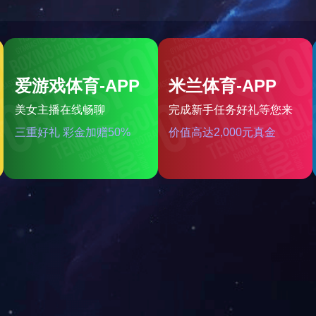
取车。
规划和优化设计。
量仅为普通地下车库的35%。
不懈的追求！欢迎您前来自咨询我们的产品，我们将为您提供专
关注我们