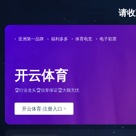
欢迎来到开云手机平台官网。咨询热线：400-8228-286
开云（中
企业概况
新闻中心
国）官方