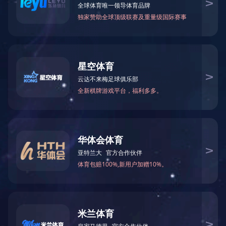
人行道钢横梁
开云（中国）官方
上一页
下一页
尾页
企业概况
新闻中心
产品展示
工程案列
产品优势
合作加
盟
服务支持
联系我们