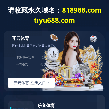
咨询热线：
400-8228-286
Toggle
navigati
企业概况
专利证书