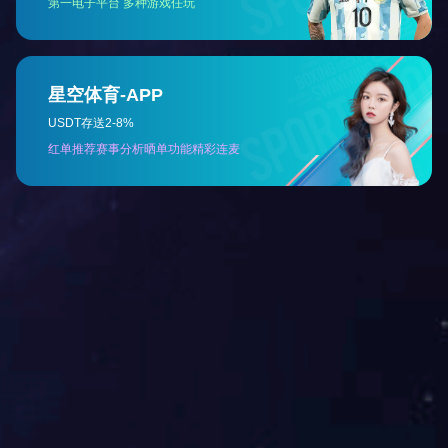
立体车库用钢丝绳检测装置专利证
立体车库停车架纵梁托链条导向装