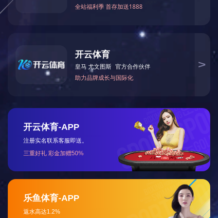
一种基于大数据的环保停车场
一种基于数据分析的停车控制方法
轻型无避让立体车库专利证书
一种基于大数据的环保停车场