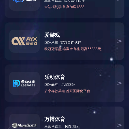
智慧立体车库管理系统1.0.0
一种便于存取的双层式立体车库